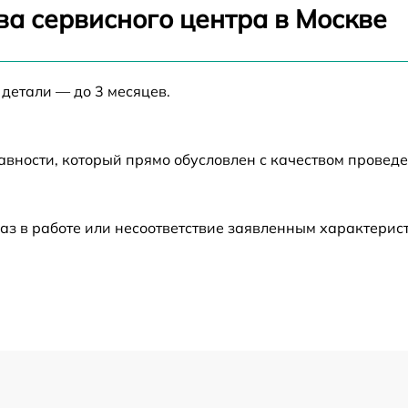
от 60 мин
ва сервисного центра в Москве
от 60 мин
 детали — до 3 месяцев.
от 60 мин
авности, который прямо обусловлен с качеством провед
от 60 мин
от 60 мин
аз в работе или несоответствие заявленным характери
от 60 мин
от 60 мин
от 60 мин