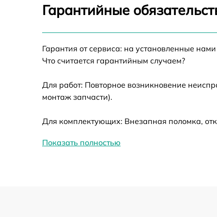
Калибровка и настройка тепловизора
Гарантийные обязательст
Ремонт датчика синхроимпульсов
Гарантия от сервиса: на установленные нами
Ремонт оптики
Что считается гарантийным случаем?
Для работ: Повторное возникновение неиспр
Восстановление питания
монтаж запчасти).
Замена ключей управления
Для комплектующих: Внезапная поломка, отк
Замена корпуса
Показать полностью
Замена аккумулятора
Замена процессора