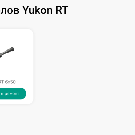
590 р
лов Yukon RT
1000 р
1100 р
750 р
590 р
RT 6x50
650 р
ть ремонт
650 р
750 р