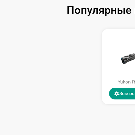
Замена USB порта
Популярные 
Ремонт цепи питания
Замена матрицы
Замена дисплея (экрана)
Ремонт разъема
Yukon R
Ремонт Wi-Fi
Заказа
Восстановление после попадания влаги
Ремонт платы управления
(восстановление)