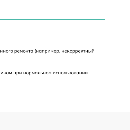
750 р
1550 р
2000 р
енного ремонта (например, некорректный
650 р
590 р
стикам при нормальном использовании.
1250 р
590 р
650 р