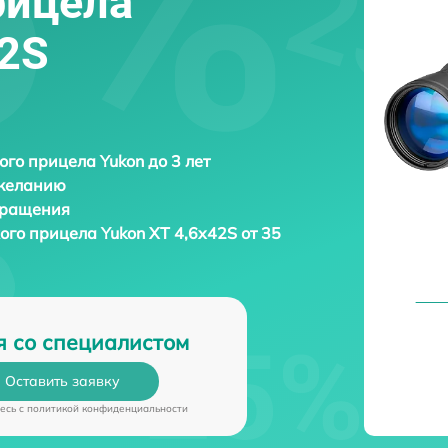
рицела
42S
ого прицела Yukon до 3 лет
 желанию
бращения
кого прицела
Yukon XT 4,6x42S от 35
я со специалистом
Оставить заявку
есь c
политикой конфиденциальности