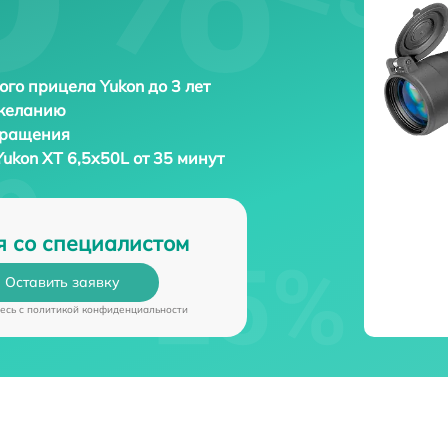
ого прицела Yukon до 3 лет
 желанию
бращения
Yukon XT 6,5x50L от 35 минут
я со специалистом
Оставить заявку
есь c
политикой конфиденциальности