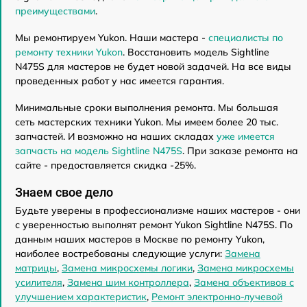
преимуществами
.
Мы ремонтируем Yukon. Наши мастера -
специалисты по
ремонту техники Yukon
. Восстановить модель Sightline
N475S для мастеров не будет новой задачей. На все виды
проведенных работ у нас имеется гарантия.
Минимальные сроки выполнения ремонта. Мы большая
сеть мастерских техники Yukon. Мы имеем более 20 тыс.
запчастей. И возможно на наших складах
уже имеется
запчасть на модель Sightline N475S
. При заказе ремонта на
сайте - предоставляется скидка -25%.
Знаем свое дело
Будьте уверены в профессионализме наших мастеров - они
с уверенностью выполнят ремонт Yukon Sightline N475S. По
данным наших мастеров в Москве по ремонту Yukon,
наиболее востребованы следующие услуги:
Замена
матрицы
,
Замена микросхемы логики
,
Замена микросхемы
усилителя
,
Замена шим контроллера
,
Замена объективов с
улучшением характеристик
,
Ремонт электронно-лучевой