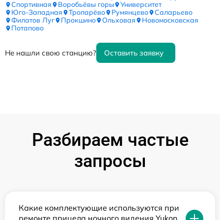
Спортивная
Воробьёвы горы
Университет
Юго-Западная
Тропарёво
Румянцево
Саларьево
Филатов Луг
Прокшино
Ольховая
Новомосковская
Потапово
Не нашли свою станцию?
Оставить заявку
Разбираем частые
запросы
Какие комплектующие используются при
ремонте прицела ночного видения Yukon