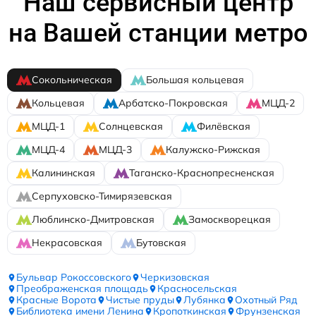
Наш сервисный центр
на Вашей станции метро
Сокольническая
Большая кольцевая
Кольцевая
Арбатско-Покровская
МЦД-2
МЦД-1
Солнцевская
Филёвская
МЦД-4
МЦД-3
Калужско-Рижская
Калининская
Таганско-Краснопресненская
Серпуховско-Тимирязевская
Люблинско-Дмитровская
Замоскворецкая
Некрасовская
Бутовская
Бульвар Рокоссовского
Черкизовская
Преображенская площадь
Красносельская
Красные Ворота
Чистые пруды
Лубянка
Охотный Ряд
Библиотека имени Ленина
Кропоткинская
Фрунзенская