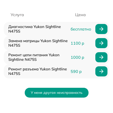
Услуга
Цена
Диагностика Yukon Sightline
бесплатно
N475S
Замена матрицы Yukon Sightline
1100 р
N475S
Ремонт цепи питания Yukon
1000 р
Sightline N475S
Ремонт разъема Yukon Sightline
590 р
N475S
У меня другая неисправность