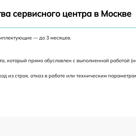
от 60 мин
ва сервисного центра в Москве
от 60 мин
омплектующие — до 3 месяцев.
от 60 мин
от 60 мин
а, который прямо обусловлен с выполненной работой (н
 из строя, отказ в работе или техническим параметра
от 60 мин
от 60 мин
от 60 мин
от 60 мин