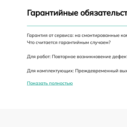
Ремонт оптики
Гарантийные обязательст
Ремонт датчика синхроимпульсов
Гарантия от сервиса: на смонтированные к
Калибровка и настройка тепловизора
Что считается гарантийным случаем?
Ремонт встроенного дальнометра и
Для работ: Повторное возникновение дефект
других устройств
Для комплектующих: Преждевременный выход
Замена ключей управления
Показать полностью
Ремонт цепи питания
Замена USB порта
Замена процессора